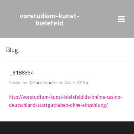
vorstudium-kunst-
bielefeld
Blog
_31B8354
Posted by
Dietrich Schulze
on Mai 8, 2019 in
http://vorstudium-kunst-bielefeld.de/online-casino-
deutschland-startguthaben-ohne-einzahlung/