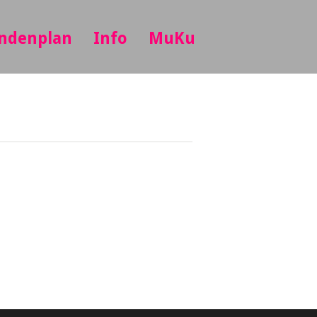
ndenplan
Info
MuKu