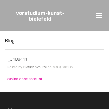
vorstudium-kunst-
bielefeld
Blog
_31B8411
Posted by
Dietrich Schulze
on Mai 8, 2019 in
casino ohne account