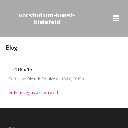
vorstudium-kunst-
bielefeld
Blog
_31B8416
Posted by
Dietrich Schulze
on Mai 8, 2019 in
vulkan vegas aktionscode