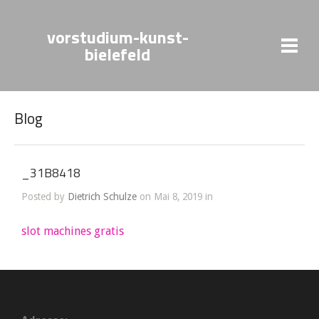
vorstudium-kunst-
bielefeld
Blog
_31B8418
Posted by
Dietrich Schulze
on Mai 8, 2019 in
slot machines gratis