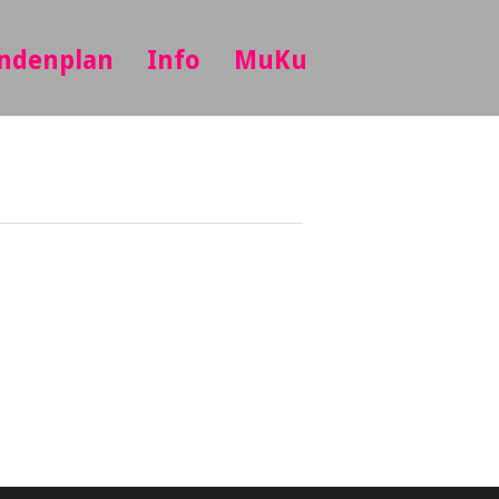
ndenplan
Info
MuKu