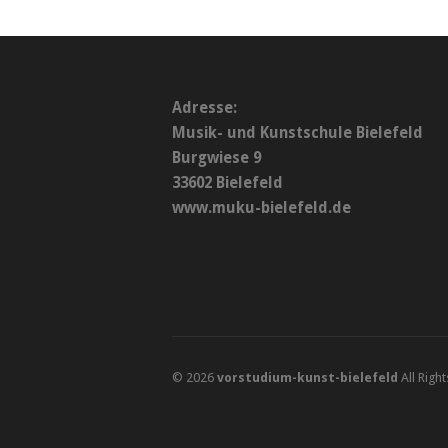
Adresse:
Musik- und Kunstschule Bielefeld
Burgwiese 9
33602 Bielefeld
www.muku-bielefeld.de
© 2026
vorstudium-kunst-bielefeld
All Righ