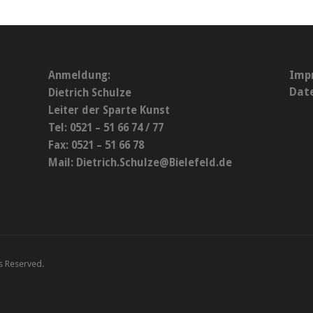
Imp
Anmeldung:
Dat
Dietrich Schulze
Leiter der Sparte Kunst
Tel: 0521 – 51 66 74 / 77
Fax: 0521 – 51 66 78
Mail:
Dietrich.Schulze@Bielefeld.de
ts Reserved.