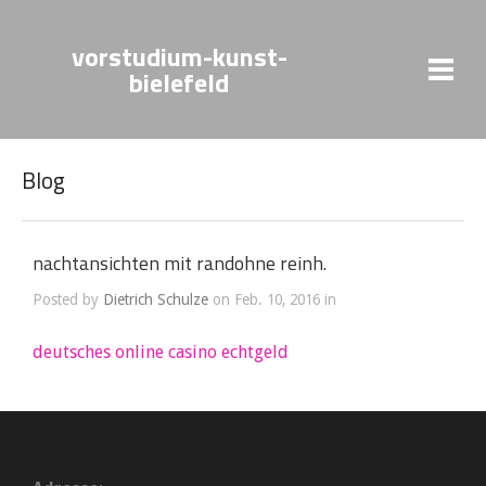
vorstudium-kunst-
bielefeld
Blog
nachtansichten mit randohne reinh.
Posted by
Dietrich Schulze
on Feb. 10, 2016 in
deutsches online casino echtgeld