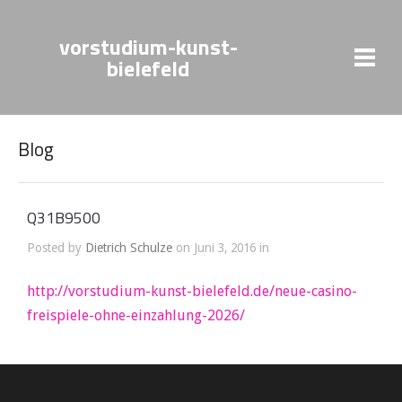
vorstudium-kunst-
bielefeld
Blog
Q31B9500
Posted by
Dietrich Schulze
on Juni 3, 2016 in
http://vorstudium-kunst-bielefeld.de/neue-casino-
freispiele-ohne-einzahlung-2026/