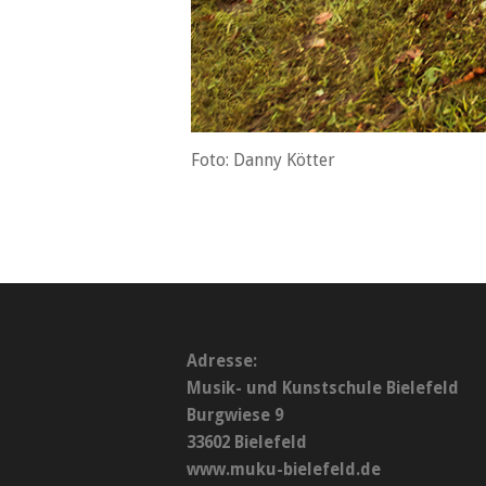
Foto: Danny Kötter
Adresse:
Musik- und Kunstschule Bielefeld
Burgwiese 9
33602 Bielefeld
www.muku-bielefeld.de