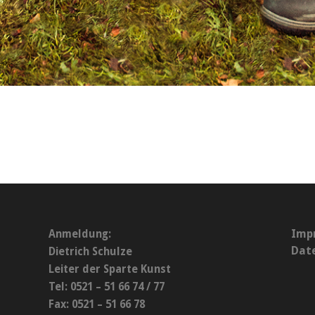
Imp
Anmeldung:
Dat
Dietrich Schulze
Leiter der Sparte Kunst
Tel: 0521 – 51 66 74 / 77
Fax: 0521 – 51 66 78