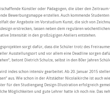
reischaffende Künstler oder Pädagogen, die über den Zeitrau
hende Bewerbungsmappe erstellen. Auch kommende Studenten d
ielfalt der Angebote im Vorstudium Kunst, die sich von Zeichn
kdesign erstrecken, lassen neben dem regulären wöchentlichen 
tive Intensität in den großzügigen Ateliers entstehen.
gsprojekten sorgt dafür, dass die Schüler trotz des Freiraumes
ieller Ausstellungsort und vor allem eine Deadline sorgen daf
hen“, betont Dietrich Schulze, selbst in den 80er Jahren Schü
ird indes schon intensiv gearbeitet. Ab 20. Januar 2015 stell
 aus. Wie schon in der Altstädter Nicolaikirche ist auch wi
r für den Studiengang Design-Illustration erfolgreich gemeist
lche Möglichkeiten und gute Lehrer hatte ich noch nie. Das neh