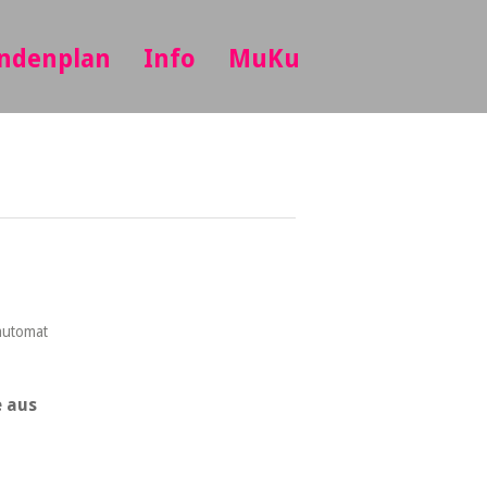
ndenplan
Info
MuKu
automat
e aus