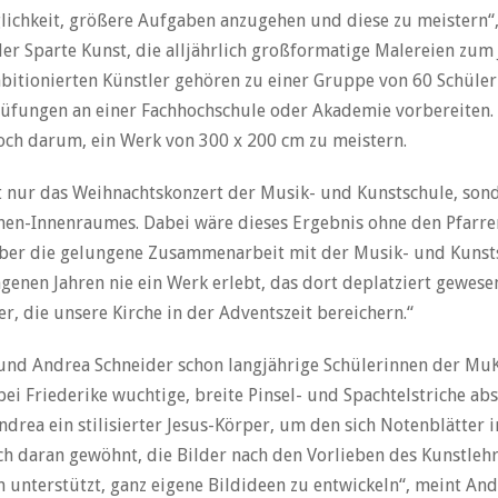
glichkeit, größere Aufgaben anzugehen und diese zu meistern“,
der Sparte Kunst, die alljährlich großformatige Malereien zum 
mbitionierten Künstler gehören zu einer Gruppe von 60 Schüler
rüfungen an einer Fachhochschule oder Akademie vorbereiten.
doch darum, ein Werk von 300 x 200 cm zu meistern.
 nur das Weihnachtskonzert der Musik- und Kunstschule, sonde
hen-Innenraumes. Dabei wäre dieses Ergebnis ohne den Pfarr
 über die gelungene Zusammenarbeit mit der Musik- und Kunsts
ngenen Jahren nie ein Werk erlebt, das dort deplatziert gewes
r, die unsere Kirche in der Adventszeit bereichern.“
 und Andrea Schneider schon langjährige Schülerinnen der MuK
bei Friederike wuchtige, breite Pinsel- und Spachtelstriche a
ndrea ein stilisierter Jesus-Körper, um den sich Notenblätter 
ch daran gewöhnt, die Bilder nach den Vorlieben des Kunstlehre
 unterstützt, ganz eigene Bildideen zu entwickeln“, meint And