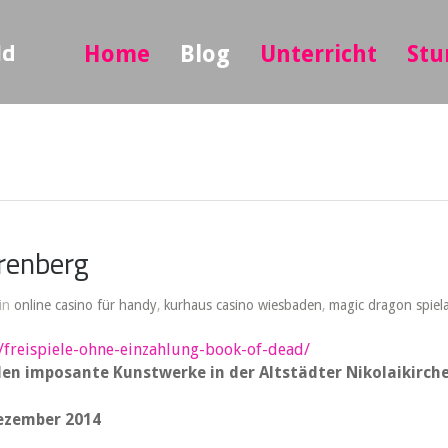
ld
Home
Blog
Unterricht
Stu
renberg
 in
online casino für handy
,
kurhaus casino wiesbaden
,
magic dragon spiel
e/freispiele-ohne-einzahlung-book-of-dead/
en imposante Kunstwerke in der Altstädter Nikolaikirch
Dezember 2014