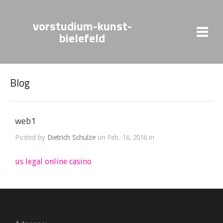
vorstudium-kunst-
bielefeld
Blog
web1
Posted by
Dietrich Schulze
on Feb. 16, 2016 in
us legal online casino