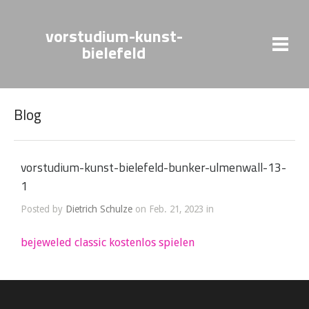
vorstudium-kunst-
bielefeld
Blog
vorstudium-kunst-bielefeld-bunker-ulmenwall-13-
1
Posted by
Dietrich Schulze
on Feb. 21, 2023 in
bejeweled classic kostenlos spielen