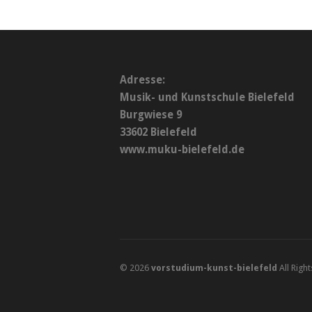
Adresse:
Musik- und Kunstschule Bielefeld
Burgwiese 9
33602 Bielefeld
www.muku-bielefeld.de
© 2026
vorstudium-kunst-bielefeld
All Righ