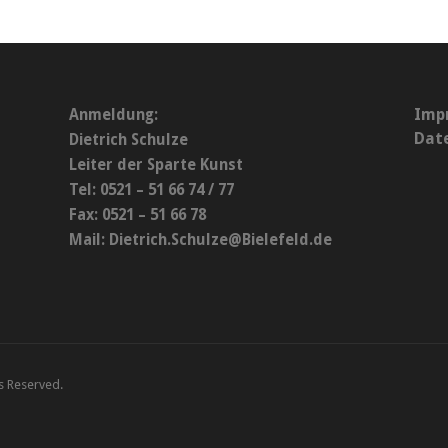
Imp
Anmeldung:
Dat
Dietrich Schulze
Leiter der Sparte Kunst
Tel: 0521 – 51 66 74 / 77
Fax: 0521 – 51 66 78
Mail:
Dietrich.Schulze@Bielefeld.de
ts Reserved.