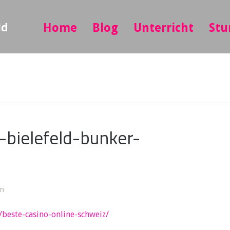
ld
Home
Blog
Unterricht
Stu
-bielefeld-bunker-
in
/beste-casino-online-schweiz/