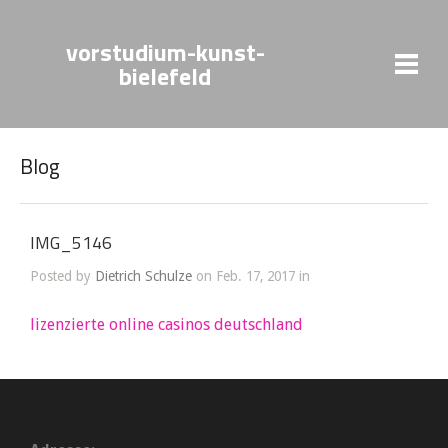
vorstudium-kunst-
bielefeld
Blog
IMG_5146
Posted by
Dietrich Schulze
on Feb. 17, 2017 in
lizenzierte online casinos deutschland