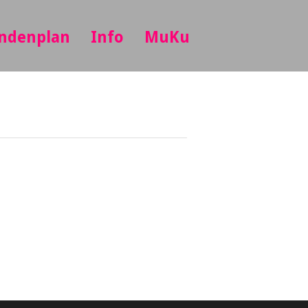
ndenplan
Info
MuKu