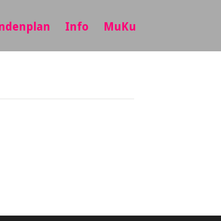
ndenplan
Info
MuKu