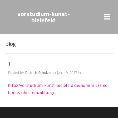
vorstudium-kunst-
bielefeld
Blog
1
Posted by
Dietrich Schulze
on Jan. 19, 2017 in
http://vorstudium-kunst-bielefeld.de/nomini-casino-
bonus-ohne-einzahlung/