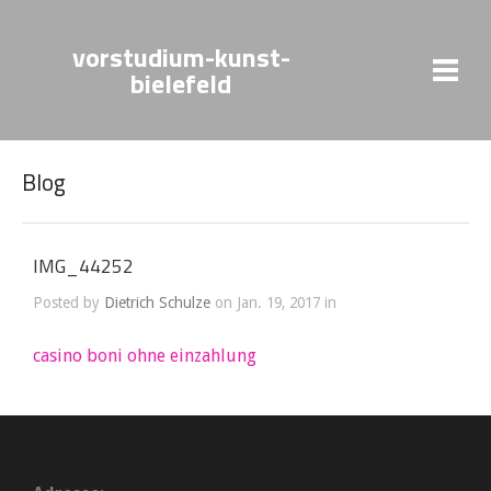
vorstudium-kunst-
bielefeld
Blog
IMG_44252
Posted by
Dietrich Schulze
on Jan. 19, 2017 in
casino boni ohne einzahlung