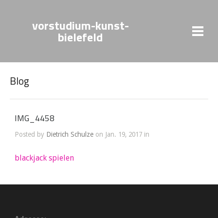
vorstudium-kunst-
bielefeld
Blog
IMG_4458
Posted by
Dietrich Schulze
on Jan. 19, 2017 in
blackjack spielen