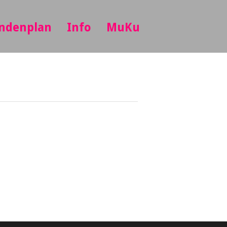
ndenplan
Info
MuKu