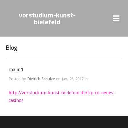
vorstudium-kunst-
bielefeld
Blog
malin1
Posted by
Dietrich Schulze
on Jan. 26, 2017 in
http://vorstudium-kunst-bielefeld.de/tipico-neues-
casino/