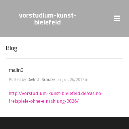
vorstudium-kunst-
bielefeld
Blog
malin5
Posted by
Dietrich Schulze
on Jan. 26, 2017 in
http://vorstudium-kunst-bielefeld.de/casino-
freispiele-ohne-einzahlung-2026/