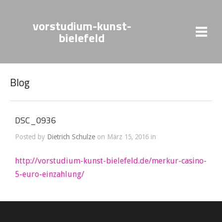
vorstudium-kunst-
bielefeld
Blog
DSC_0936
Posted by
Dietrich Schulze
on März 15, 2016 in
http://vorstudium-kunst-bielefeld.de/merkur-casino-
5-euro-einzahlung/