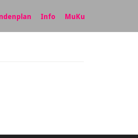
ndenplan
Info
MuKu