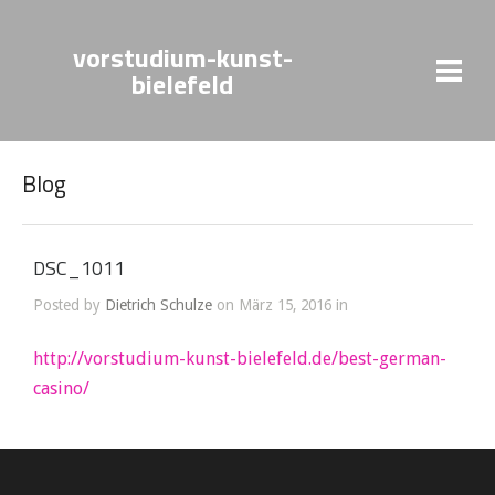
vorstudium-kunst-
bielefeld
Blog
DSC_1011
Posted by
Dietrich Schulze
on März 15, 2016 in
http://vorstudium-kunst-bielefeld.de/best-german-
casino/