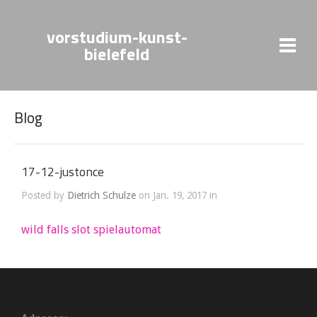
vorstudium-kunst-
bielefeld
Blog
17-12-justonce
Posted by
Dietrich Schulze
on Jan. 19, 2017 in
wild falls slot spielautomat