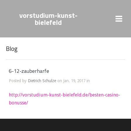
vorstudium-kunst-
bielefeld
Blog
6-12-zauberharfe
Posted by
Dietrich Schulze
on Jan. 19, 2017 in
http://vorstudium-kunst-bielefeld.de/besten-casino-
bonusse/