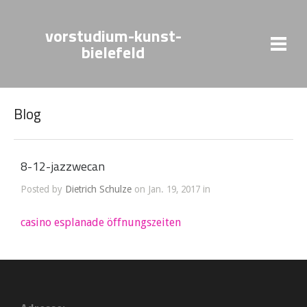
vorstudium-kunst-
bielefeld
Blog
8-12-jazzwecan
Posted by
Dietrich Schulze
on Jan. 19, 2017 in
casino esplanade öffnungszeiten