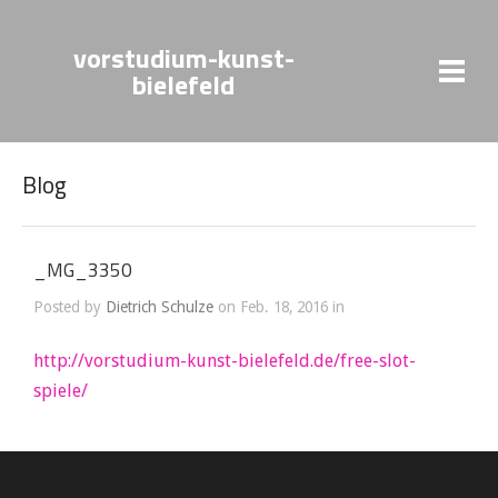
vorstudium-kunst-
bielefeld
Blog
_MG_3350
Posted by
Dietrich Schulze
on Feb. 18, 2016 in
http://vorstudium-kunst-bielefeld.de/free-slot-
spiele/