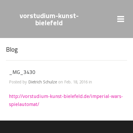
vorstudium-kunst-
bielefeld
Blog
_MG_3430
Posted by
Dietrich Schulze
on Feb. 18, 2016 in
http://vorstudium-kunst-bielefeld.de/imperial-wars-
spielautomat/