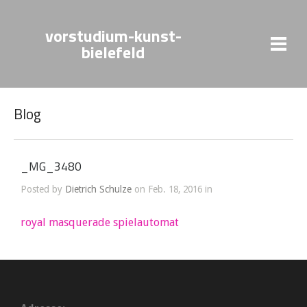
vorstudium-kunst-
bielefeld
Blog
_MG_3480
Posted by
Dietrich Schulze
on Feb. 18, 2016 in
royal masquerade spielautomat