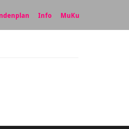
ndenplan
Info
MuKu