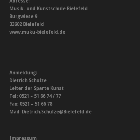
Adresse:
Musik- und Kunstschule Bielefeld
Burgwiese 9
33602 Bielefeld
www.muku-bielefeld.de
Anmeldung:
Dietrich Schulze
Leiter der Sparte Kunst
Tel: 0521 – 51 66 74 / 77
Fax: 0521 – 51 66 78
Mail:
Dietrich.Schulze@Bielefeld.de
Impressum