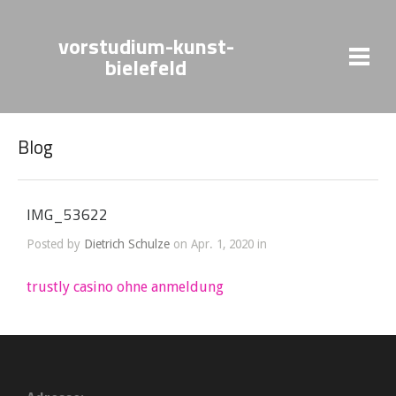
vorstudium-kunst-
bielefeld
Blog
IMG_53622
Posted by
Dietrich Schulze
on Apr. 1, 2020 in
trustly casino ohne anmeldung