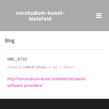
vorstudium-kunst-
bielefeld
Blog
IMG_6732
Posted by
Dietrich Schulze
on Apr. 1, 2020 in
http://vorstudium-kunst-bielefeld.de/casino-
software-providers/