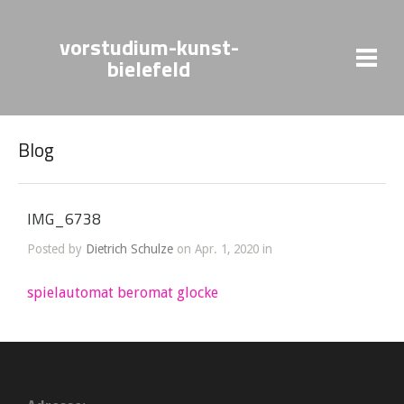
vorstudium-kunst-
bielefeld
Blog
IMG_6738
Posted by
Dietrich Schulze
on Apr. 1, 2020 in
spielautomat beromat glocke