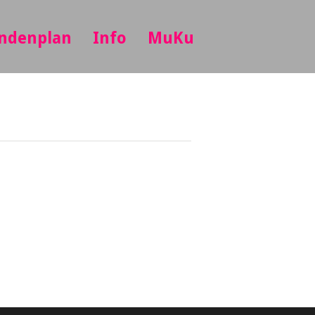
ndenplan
Info
MuKu