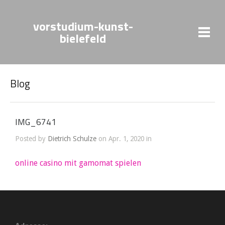
vorstudium-kunst-
bielefeld
Blog
IMG_6741
Posted by
Dietrich Schulze
on Apr. 1, 2020 in
online casino mit gamomat spielen