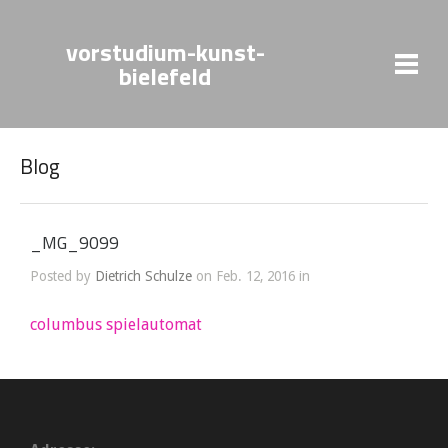
vorstudium-kunst-
bielefeld
Blog
_MG_9099
Posted by
Dietrich Schulze
on Feb. 12, 2016 in
columbus spielautomat