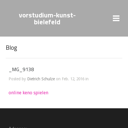
vorstudium-kunst-
bielefeld
Blog
_MG_9138
Posted by
Dietrich Schulze
on Feb. 12, 2016 in
online keno spielen