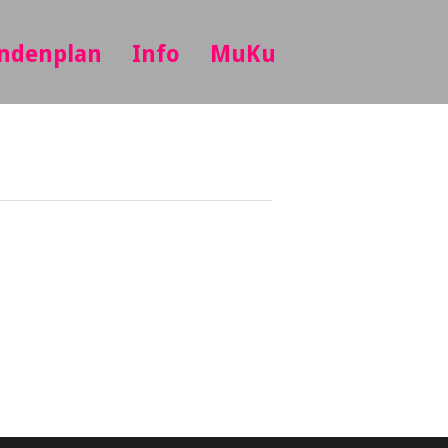
ndenplan
Info
MuKu