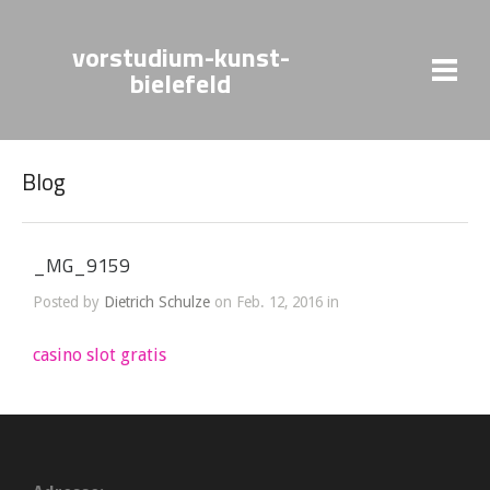
vorstudium-kunst-
bielefeld
Blog
_MG_9159
Posted by
Dietrich Schulze
on Feb. 12, 2016 in
casino slot gratis