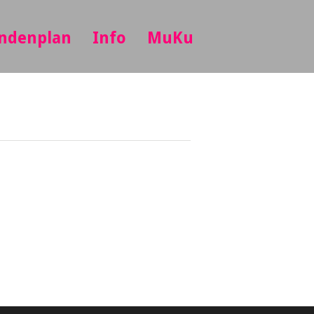
ndenplan
Info
MuKu