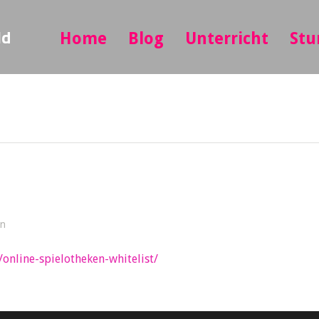
ld
Home
Blog
Unterricht
Stu
in
/online-spielotheken-whitelist/