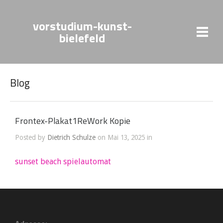
vorstudium-kunst-
bielefeld
Blog
Frontex-Plakat1ReWork Kopie
Posted by
Dietrich Schulze
on Mai 13, 2025 in
sunset beach spielautomat