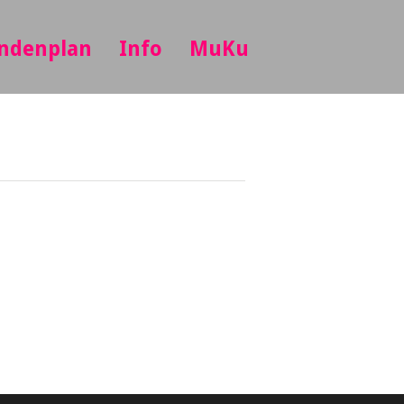
ndenplan
Info
MuKu