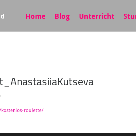
ld
Home
Blog
Unterricht
Stu
t_AnastasiiaKutseva
n
/kostenlos-roulette/