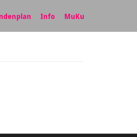
ndenplan
Info
MuKu