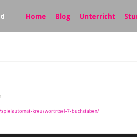
ld
Home
Blog
Unterricht
Stu
n
e/spielautomat-kreuzwortrtsel-7-buchstaben/