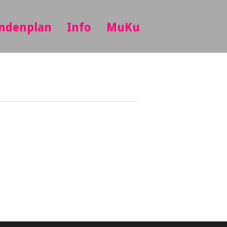
ndenplan
Info
MuKu