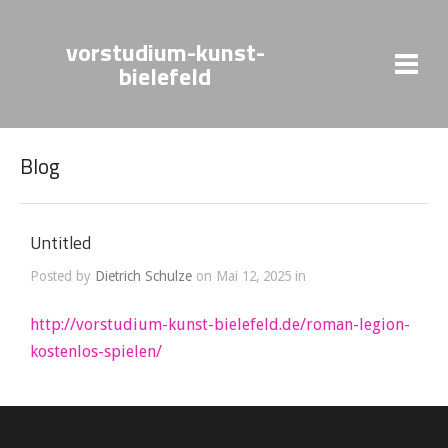
vorstudium-kunst-
bielefeld
Blog
Untitled
Posted by
Dietrich Schulze
on Mai 12, 2025 in
http://vorstudium-kunst-bielefeld.de/roman-legion-
kostenlos-spielen/