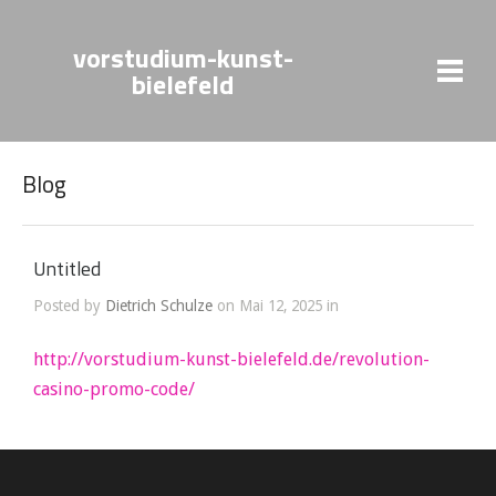
vorstudium-kunst-
bielefeld
Blog
Untitled
Posted by
Dietrich Schulze
on Mai 12, 2025 in
http://vorstudium-kunst-bielefeld.de/revolution-
casino-promo-code/