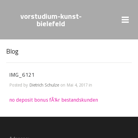
vorstudium-kunst-
bielefeld
Blog
IMG_6121
Posted by
Dietrich Schulze
on Mai 4, 2017 in
no deposit bonus fÃ¼r bestandskunden